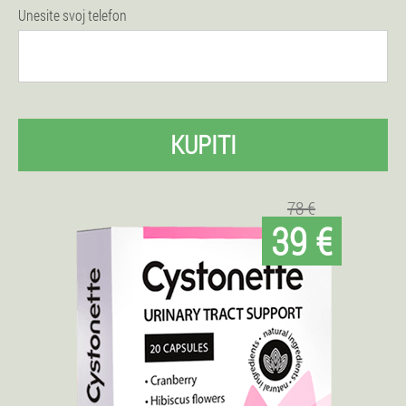
Unesite svoj telefon
KUPITI
78 €
39 €