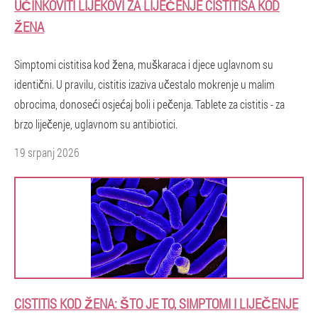
UČINKOVITI LIJEKOVI ZA LIJEČENJE CISTITISA KOD
ŽENA
Simptomi cistitisa kod žena, muškaraca i djece uglavnom su
identični. U pravilu, cistitis izaziva učestalo mokrenje u malim
obrocima, donoseći osjećaj boli i pečenja. Tablete za cistitis - za
brzo liječenje, uglavnom su antibiotici.
19 srpanj 2026
CISTITIS KOD ŽENA: ŠTO JE TO, SIMPTOMI I LIJEČENJE