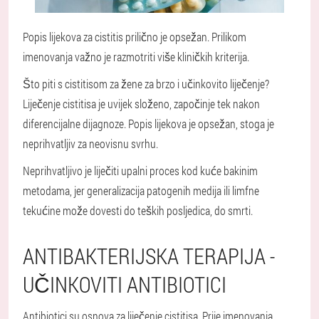
Popis lijekova za cistitis prilično je opsežan. Prilikom
imenovanja važno je razmotriti više kliničkih kriterija.
Što piti s cistitisom za žene za brzo i učinkovito liječenje?
Liječenje cistitisa je uvijek složeno, započinje tek nakon
diferencijalne dijagnoze. Popis lijekova je opsežan, stoga je
neprihvatljiv za neovisnu svrhu.
Neprihvatljivo je liječiti upalni proces kod kuće bakinim
metodama, jer generalizacija patogenih medija ili limfne
tekućine može dovesti do teških posljedica, do smrti.
ANTIBAKTERIJSKA TERAPIJA -
UČINKOVITI ANTIBIOTICI
Antibiotici su osnova za liječenje cistitisa. Prije imenovanja