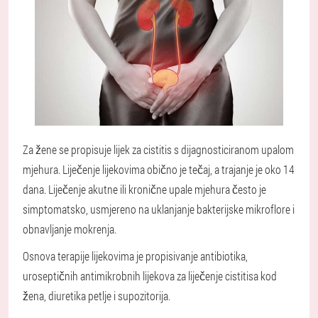
Za žene se propisuje lijek za cistitis s dijagnosticiranom upalom
mjehura. Liječenje lijekovima obično je tečaj, a trajanje je oko 14
dana. Liječenje akutne ili kronične upale mjehura često je
simptomatsko, usmjereno na uklanjanje bakterijske mikroflore i
obnavljanje mokrenja.
Osnova terapije lijekovima je propisivanje antibiotika,
uroseptičnih antimikrobnih lijekova za liječenje cistitisa kod
žena, diuretika petlje i supozitorija.