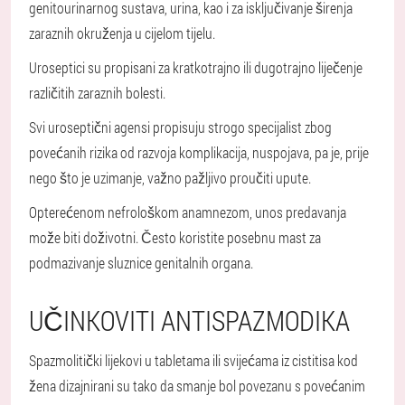
genitourinarnog sustava, urina, kao i za isključivanje širenja
zaraznih okruženja u cijelom tijelu.
Uroseptici su propisani za kratkotrajno ili dugotrajno liječenje
različitih zaraznih bolesti.
Svi uroseptični agensi propisuju strogo specijalist zbog
povećanih rizika od razvoja komplikacija, nuspojava, pa je, prije
nego što je uzimanje, važno pažljivo proučiti upute.
Opterećenom nefrološkom anamnezom, unos predavanja
može biti doživotni. Često koristite posebnu mast za
podmazivanje sluznice genitalnih organa.
UČINKOVITI ANTISPAZMODIKA
Spazmolitički lijekovi u tabletama ili svijećama iz cistitisa kod
žena dizajnirani su tako da smanje bol povezanu s povećanim