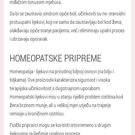
mišićnim tonusom mjehura.
Da bi se zaustavio sindrom opće boli, učinkoviti su ne -steroidni
protuupalni lijekovi, koji ne samo da zaustavljaju bol kod žena,
olakšavaju opće stanje pacijenta, već i eliminiraju upalni proces
i ubrzavaju oporavak.
HOMEOPATSKE PRIPREME
Homeopatija - lijekovi na prirodnoj biljnoj osnovi (na bilju i
biljkama). Ove proizvode karakterizira sigurnost i visoka
terapijska učinkovitost s dugotrajnom uporabom.
Homeopatski lijekovi nisu u stanju riješiti problem cistitisa kod
žena brzinom munje, ali u velikoj mjeri utječu na trajanje
remisije u kroničnom cistitisu.
Fizički pripravci mogu se koristiti istovremeno s drugim
lijekovima za liječenje upalnog procesa.