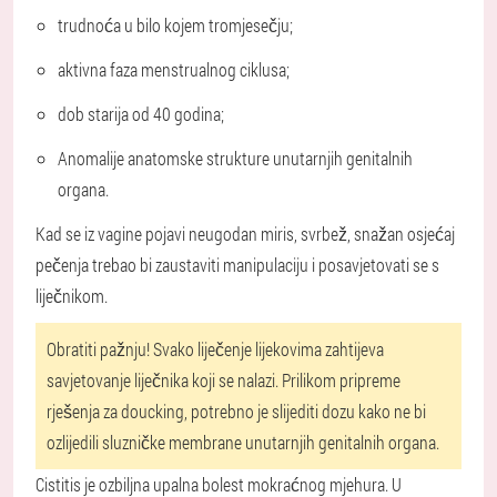
trudnoća u bilo kojem tromjesečju;
aktivna faza menstrualnog ciklusa;
dob starija od 40 godina;
Anomalije anatomske strukture unutarnjih genitalnih
organa.
Kad se iz vagine pojavi neugodan miris, svrbež, snažan osjećaj
pečenja trebao bi zaustaviti manipulaciju i posavjetovati se s
liječnikom.
Obratiti pažnju!
Svako liječenje lijekovima zahtijeva
savjetovanje liječnika koji se nalazi. Prilikom pripreme
rješenja za doucking, potrebno je slijediti dozu kako ne bi
ozlijedili sluzničke membrane unutarnjih genitalnih organa.
Cistitis je ozbiljna upalna bolest mokraćnog mjehura. U