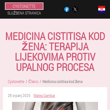
CYSTONETTE
SLUŽBENA STRANICA
MEDICINA CISTITISA KOD
ŽENA: TERAPIJA
LIJEKOVIMA PROTIV
UPALNOG PROCESA
Cystonette
Članci
Medicina cistitisa kod žena
28 srpanj 2025
Matea Gambar