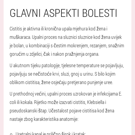
GLAVNI ASPEKTI BOLESTI
Cistitis je aktivna ili kronična upala mjehura kod žena i
muškaraca. Upalni proces na sluznici sluznice kod žena uvijek
je bolan, u kombinaciji s čestim mokrenjem, rezanjem, snažnim
gorućim u zdjelici, čak i nakon pražnjenja organa.
U akutnom tijeku patologije, tjelesne temperature se pojavljuju,
pojavljuju se nečistoće krvi, sluzi, gnoj u urinu. S bilo kojim
oblikom cistitisa, žene osjećaju pretjerano punjenje uree.
U prethodnoj većini, upalni proces uzrokovan je infekcijama E.
coli ili kokala. Rijetko može izazvati cistitis, Klebsiella i
pseudoskanski štap. Učestalost pojave cistitisa kod žena
nastaje zbog karakteristika anatomije:
Uretralni kanal je prilično širok i kratak;