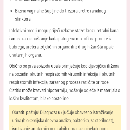
Blizina vaginalne šupljine do trezora uretre i analnog
sfinktera.
Infektivni mediji mogu prijeći uzlazne staze: kroz uretralni kanal
i anus, kao i spuštanje kada patogena mikroflora prodire iz
bubrega, uretera, zdjeličnih organa ili iz drugih žarišta upale
unutarnjih organa.
Obično se prva epizoda upale primjećuje kod djevojčica ili žena
na pozadini akutnih respiratornih virusnih infekcija ili akutnih
respiratornih infekcija, zaraznog procesa različite prirode.
Cistitis može izazvati hipotermiju, nošenje odjeće iz materijala s
lošim kvalitetom, bliske posteljine.
Obratiti pažnju!
Dijagnoza uključuje obavezno istraživanje
urina (biokemijska dnevna analiza, bakterika, za sterilnost),
ispitivanje unutarnjih genitalnih organa s ginekologom,