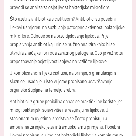
provodi se analiza za osjetljivost bakterijske mikroflore.
Što uzeti iz antibiotika s cistitisom? Antibiotici su posebni
lijekovi usmjereni na suzbijanje patogene aktivnosti bakterijske
mikroflore. Odnose se na brzo djelovanje lijekova. Prije
propisivanja antibiotika, urin se nužno analizira kako bi se
utvrdila značajke i priroda zaraznog patogena. Ovo je važno za
prepoznavanje osjetljivosti sojeva na različite lijekove.
U kompliciranom tijeku cistitisa, na primjer, s granulacijom
sluznice, usada je u isto vrijeme propisano usavršavanje
organske šupljine na temelju srebra.
Antibiotici iz grupe penicilina danas se praktički ne koriste, jer
mnogi bakterijski sojevi više ne reagiraju na lijekove. U
stacionarnim uvjetima, sredstva se često propisuju u
ampulama za injekcije za intramuskularnu primjenu. Posebni
lijekovi propisani su kao antibakterijski lijekovi s kombiniranim