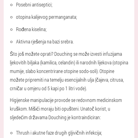
Posebni antiseptici;
otopina kalijevog permanganata;
Rođena kiselina;
Aktivna rješenja na bazi srebra.
Što još možete oprati? Douching se može izvesti infuzijama
ljekovitih biljaka (kamilica, celandin) ili narodnih lijekova (otopina
mumije, slabo koncentrirane otopine sodo-soli). Otopine
možete pripremiti na temelju esencijalnih ulja (čajeva, citrusa,
crničar u omjeru od 5 kapi po 1 litri vode).
Higijenske manipulacije provode se redovnom medicinskom
kruškom. Mišići moraju biti opušteni. Unatoč korist, u
sljedećim državama Douching je kontraindiciran:
Thrush i akutne faze drugih gljivičnih infekcija;