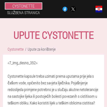
CYSTONETTE
SLUŽBENA STRANICA
UPUTE CYSTONETTE
Cystonette
Upute za korištenje
<7_img_desno_352>
Cystonette kapsule treba uzimati prema uputama prije jela s
čašom vode, općenito bez savjeta liječnika. Pojašnjenje
redoslijeda primjene potrebno je u slučaju akutne netolerancije
na sastojke lijeka ili postojećih bolesti povezanih s cistitisom u
teškom obliku. Kako koristiti lijek u teškim oblicima cistitisa?