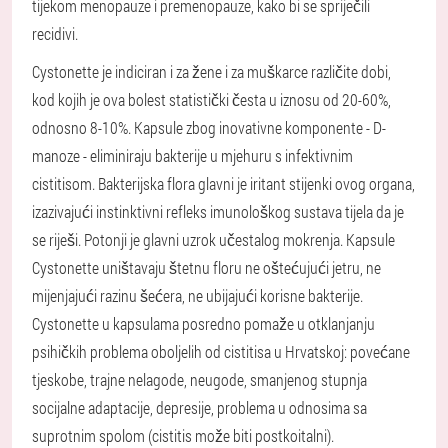
tijekom menopauze i premenopauze, kako bi se spriječili
recidivi.
Cystonette je indiciran i za žene i za muškarce različite dobi,
kod kojih je ova bolest statistički česta u iznosu od 20-60%,
odnosno 8-10%. Kapsule zbog inovativne komponente - D-
manoze - eliminiraju bakterije u mjehuru s infektivnim
cistitisom. Bakterijska flora glavni je iritant stijenki ovog organa,
izazivajući instinktivni refleks imunološkog sustava tijela da je
se riješi. Potonji je glavni uzrok učestalog mokrenja. Kapsule
Cystonette uništavaju štetnu floru ne oštećujući jetru, ne
mijenjajući razinu šećera, ne ubijajući korisne bakterije.
Cystonette u kapsulama posredno pomaže u otklanjanju
psihičkih problema oboljelih od cistitisa u Hrvatskoj: povećane
tjeskobe, trajne nelagode, neugode, smanjenog stupnja
socijalne adaptacije, depresije, problema u odnosima sa
suprotnim spolom (cistitis može biti postkoitalni).