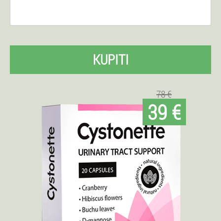
KUPITI
78 €
39 €