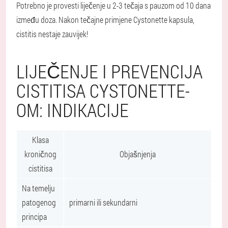
Potrebno je provesti liječenje u 2-3 tečaja s pauzom od 10 dana
između doza. Nakon tečajne primjene Cystonette kapsula,
cistitis nestaje zauvijek!
LIJEČENJE I PREVENCIJA
CISTITISA CYSTONETTE-
OM: INDIKACIJE
Klasa
kroničnog
Objašnjenja
cistitisa
Na temelju
patogenog
primarni ili sekundarni
principa