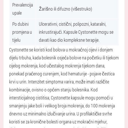
Prevalencija
Žarišno ili difuzno (višestruko)
upale
Po dubini
Ulcerativni, cistični, polipozni, kataralni,
promjena u
inkrustirajući. Kapsule Cystonette mogu se
tijelu
davati kao dio kompleksne terapije.
Cystonette se koristi kod bolova u mokraćnoj cijevi i donjem
dijelu trbuha, kada bolesnik osjeća bolove na početku ili tijekom
cijelog mokrenja, kod učestalog mokrenja tijekom dana,
ponekad praćenog curenjem, kod hematurije - pojave čestica
krvi u urin. Intenzitet simptoma varira, može imati različite
kombinacije, ovisno o općem stanju bolesnika. Kod
intersticijalnog cistitisa, Cystonette kapsule mogu pomoći u
smanjenju jake boli i velikog broja mokrenja, do 100 mokrenja
dnevno uz minimalno izlučivanje urina. U profilaktičke svrhe
koristi se za kronične bolesti organa uz mokraćni mjehur,