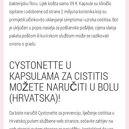
bakterijsku floru. Lijek košta samo 39 €. Kapsule su klinički
ispitane i odobrene od strane 2 milijuna korisnika koji su
primijetili učinkovito uklanjanje simptoma i uzroka cistitisa. Bol
je uključen u popis naselja za poštanske pošiljke, cijena slanja
paketa poštom ili kurirskom službom može se razlikovati
ovisno o gradu.
CYSTONETTE U
KAPSULAMA ZA CISTITIS
MOŽETE NARUČITI U BOLU
(HRVATSKA)!
Da biste naručili Cystonette za prevenciju, liječenje cistitisa u
Hrvatskoj putem službene web stranice, ostavite zahtjev na
web stranici putem obrasca za narudžbu, kontaktirat će vas