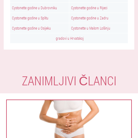
Cystonette godine u Dubrovniku
Cystonette godine u Rijeci
Cystonette godine u Splitu
Cystonette godine u Zadru
Cystonette godine u Osijeku
Cystonette u Malom Lošinju
gradovi u Hrvatskoj
ZANIMLJIVI ČLANCI