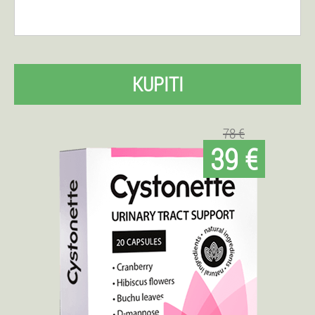
KUPITI
78 €
39 €