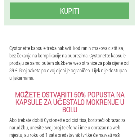
KUPITI
Cystonette kapsule treba nabaviti kod ranih znakova cistitisa,
bez čekanja na komplikacije na bubrezima. Cystonette kapsule
prodaju se samo putem službene web stranice za pola cijene od
39 €. Broj paketa po ovoj cijeni je ograničen. Lijek nije dostupan
u ljekarnama.
MOŽETE OSTVARITI 50% POPUSTA NA
KAPSULE ZA UČESTALO MOKRENJE U
BOLU
Ako trebate dobiti Cystonette od cistitisa, koristeći obrazac za
narudžbu, unesite svoj broj telefona i ime u obrazac na web
mjestu, au roku od 1 sata predstavnik tvrtke će nazvati vaš